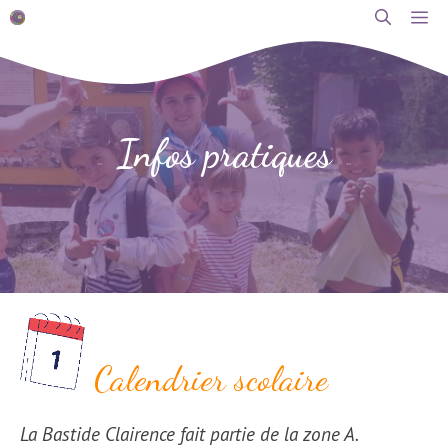
Aller
M
au
contenu
Infos pratiques
Calendrier scolaire
La Bastide Clairence fait partie de la zone A.